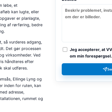
 løbe, et
fløb kan lugte, eller
opgaver er planlagte,
ing af rørføring, bedre
ng.
et, så vurderes adgang,
idt. Det gør processen
Jeg accepterer, at V
 og virksomheder. Ved
om min forespørgsel.
is håndteres efter
sk skal udføres.
Se
msås, Ellinge Lyng og
er inden for ruten, kan
 med adresse,
stallationen, rummet og