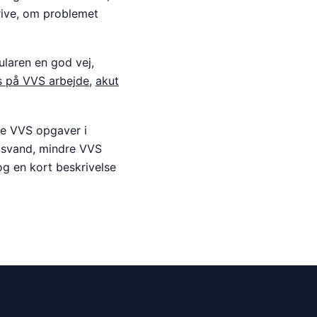
rive, om problemet
ularen en god vej,
s på VVS arbejde
,
akut
le VVS opgaver i
ugsvand, mindre VVS
og en kort beskrivelse