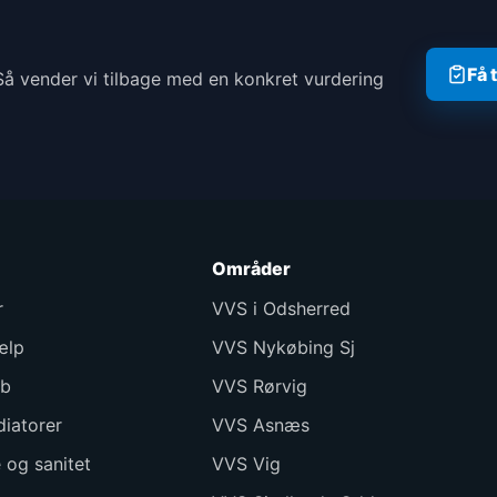
Få 
Så vender vi tilbage med en konkret vurdering
Områder
r
VVS i Odsherred
ælp
VVS Nykøbing Sj
øb
VVS Rørvig
iatorer
VVS Asnæs
 og sanitet
VVS Vig