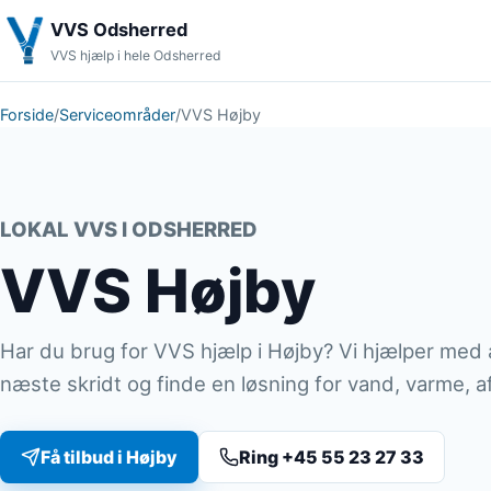
VVS Odsherred
VVS hjælp i hele Odsherred
Forside
/
Serviceområder
/
VVS Højby
LOKAL VVS I ODSHERRED
VVS Højby
Har du brug for VVS hjælp i Højby? Vi hjælper med 
næste skridt og finde en løsning for vand, varme, af
Få tilbud i Højby
Ring +45 55 23 27 33