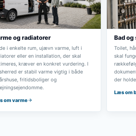
rme og radiatorer
Bad og 
de i enkelte rum, ujævn varme, luft i
Toilet, h
iatorer eller en installation, der skal
skal fung
imeres, kræver en konkret vurdering. I
rækkefølg
herred er stabil varme vigtig i både
dokumenta
årshuse, fritidsboliger og
der holde
lejningsejendomme.
Læs om 
s om varme