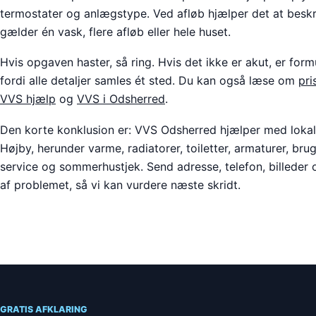
termostater og anlægstype. Ved afløb hjælper det at besk
gælder én vask, flere afløb eller hele huset.
Hvis opgaven haster, så ring. Hvis det ikke er akut, er form
fordi alle detaljer samles ét sted. Du kan også læse om
pri
VVS hjælp
og
VVS i Odsherred
.
Den korte konklusion er: VVS Odsherred hjælper med loka
Højby, herunder varme, radiatorer, toiletter, armaturer, br
service og sommerhustjek. Send adresse, telefon, billeder 
af problemet, så vi kan vurdere næste skridt.
GRATIS AFKLARING