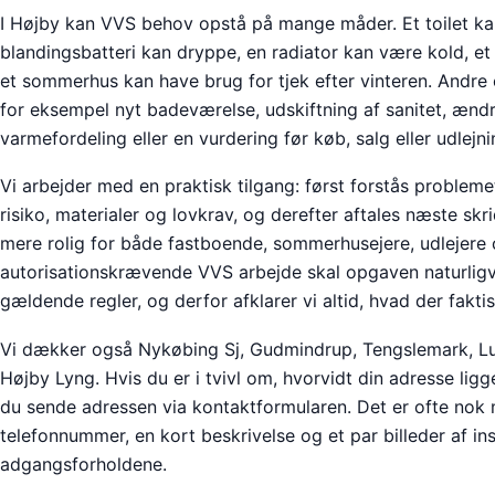
I Højby kan VVS behov opstå på mange måder. Et toilet kan
blandingsbatteri kan dryppe, en radiator kan være kold, et a
et sommerhus kan have brug for tjek efter vinteren. Andre 
for eksempel nyt badeværelse, udskiftning af sanitet, ændr
varmefordeling eller en vurdering før køb, salg eller udlejni
Vi arbejder med en praktisk tilgang: først forstås problem
risiko, materialer og lovkrav, og derefter aftales næste skr
mere rolig for både fastboende, sommerhusejere, udlejere
autorisationskrævende VVS arbejde skal opgaven naturligv
gældende regler, og derfor afklarer vi altid, hvad der fakti
Vi dækker også Nykøbing Sj, Gudmindrup, Tengslemark, Lu
Højby Lyng. Hvis du er i tvivl om, hvorvidt din adresse ligg
du sende adressen via kontaktformularen. Det er ofte nok
telefonnummer, en kort beskrivelse og et par billeder af in
adgangsforholdene.