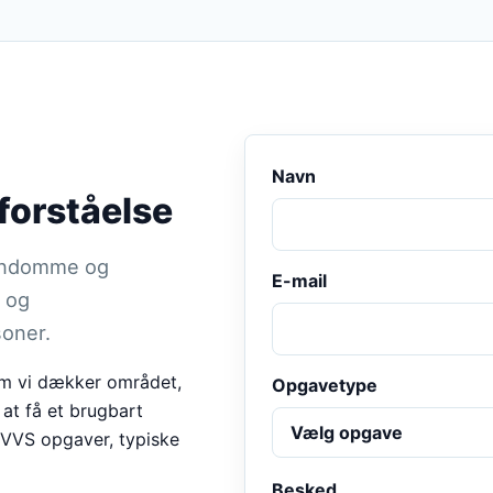
Navn
forståelse
jendomme og
E-mail
 og
soner.
 om vi dækker området,
Opgavetype
 at få et brugbart
e VVS opgaver, typiske
Besked