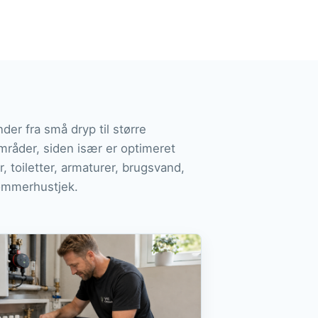
er fra små dryp til større
mråder, siden især er optimeret
, toiletter, armaturer, brugsvand,
ommerhustjek.