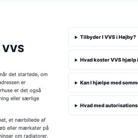
Tilbyder I VVS i Højby?
r VVS
Hvad koster VVS hjælp 
rnår det startede, om
adressen er
Kan I hjælpe med somm
rhuse er det også
ning eller særlige
Hvad med autorisation
met, et nærbillede af
fløb eller mærkater på
inger om radiatorer,