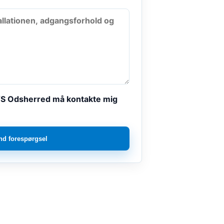
VS Odsherred må kontakte mig
nd forespørgsel