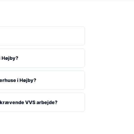
i Højby?
erhuse i Højby?
skrævende VVS arbejde?